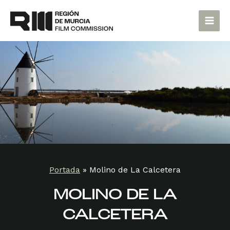
Ir
Main
al
Men
contenido
Portada
»
Molino de La Calcetera
MOLINO DE LA
CALCETERA