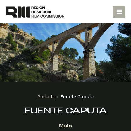
Ir
Main
al
Men
contenido
Portada
»
Fuente Caputa
FUENTE CAPUTA
Mula