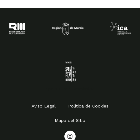
Spain Film Commission
Aviso Legal
Política de Cookies
Mapa del Sitio
I
n