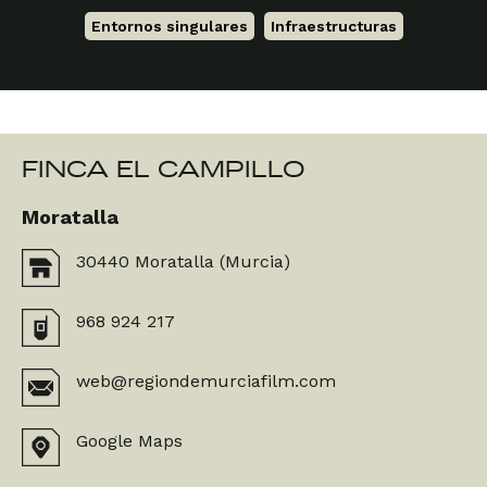
Entornos singulares
,
Infraestructuras
FINCA EL CAMPILLO
Moratalla
30440 Moratalla (Murcia)
968 924 217
web@regiondemurciafilm.com
Google Maps