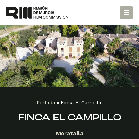
Ir
Main
al
Men
contenido
Portada
»
Finca El Campillo
FINCA EL CAMPILLO
Moratalla