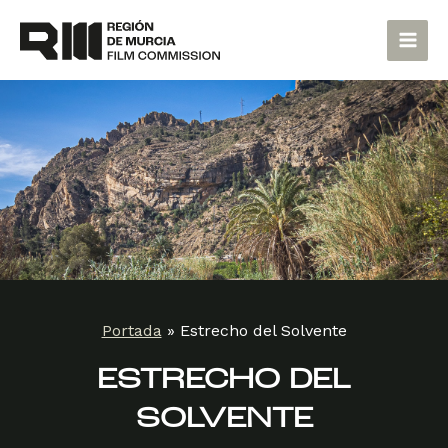
Ir
Main
al
Men
contenido
Portada
»
Estrecho del Solvente
ESTRECHO DEL
SOLVENTE