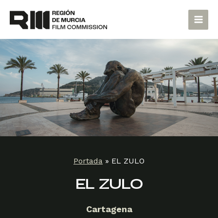
Ir
Main
al
Men
contenido
Portada
»
EL ZULO
EL ZULO
Cartagena