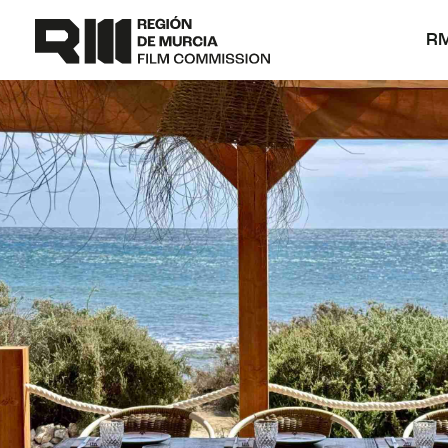
Ir
al
R
contenido