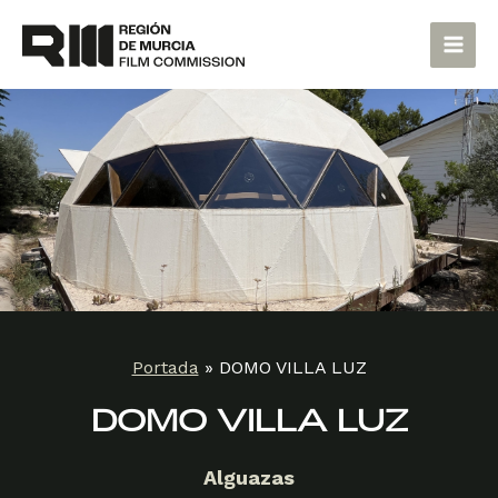
Ir
Main
al
Men
contenido
Portada
»
DOMO VILLA LUZ
DOMO VILLA LUZ
Alguazas