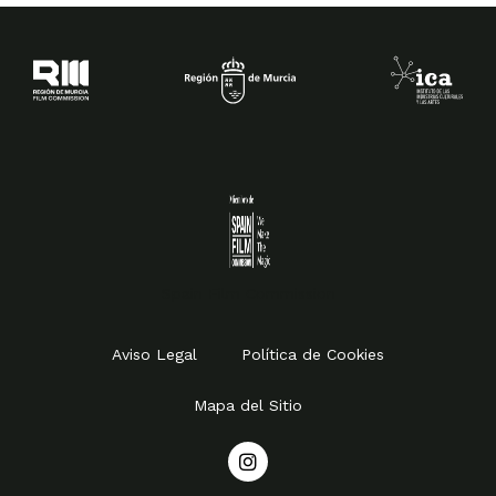
Spain Film Commission
Aviso Legal
Política de Cookies
Mapa del Sitio
I
n
s