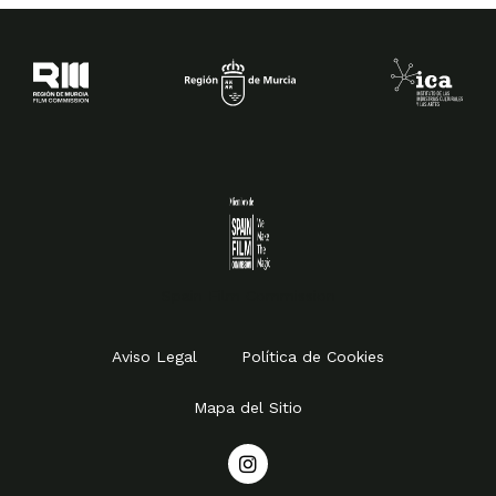
Spain Film Commission
Aviso Legal
Política de Cookies
Mapa del Sitio
I
n
s