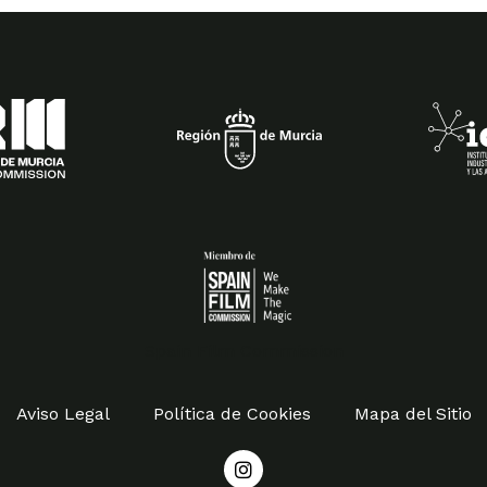
Spain Film Commission
Aviso Legal
Política de Cookies
Mapa del Sitio
I
n