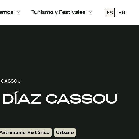
ES
EN
amos
Turismo y Festivales
Z CASSOU
 DÍAZ CASSOU
Patrimonio Histórico
,
Urbano