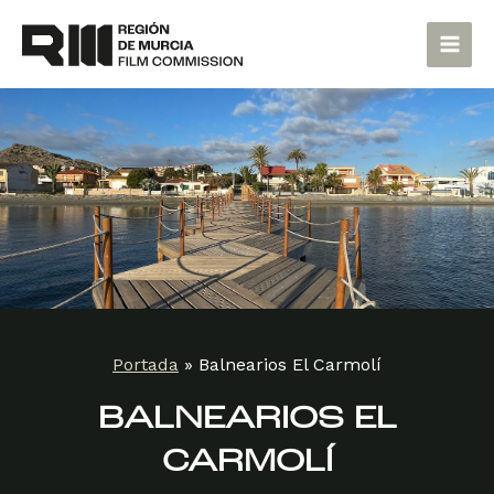
Ir
Main
al
Men
contenido
Portada
»
Balnearios El Carmolí
BALNEARIOS EL
CARMOLÍ