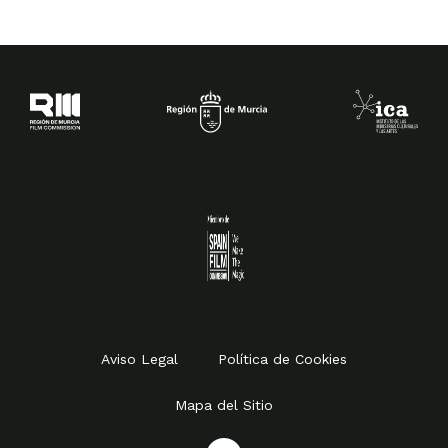
Spain Film Commission
Aviso Legal
Política de Cookies
Mapa del Sitio
I