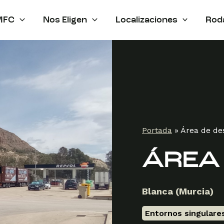
MFC
Nos Eligen
Localizaciones
Rod
Portada
»
Área de de
ÁREA
Blanca (Murcia)
Entornos singulare