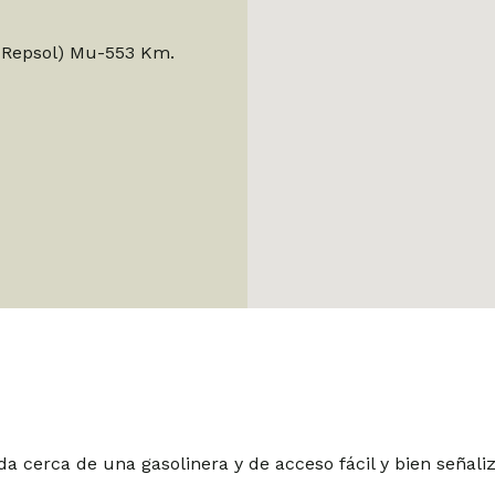
a Repsol) Mu-553 Km.
 cerca de una gasolinera y de acceso fácil y bien señali