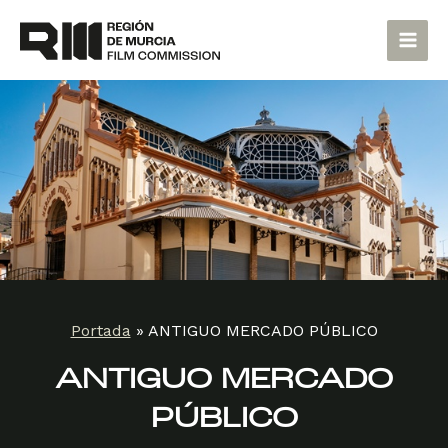
Ir
Main
al
Men
contenido
Portada
»
ANTIGUO MERCADO PÚBLICO
ANTIGUO MERCADO
PÚBLICO