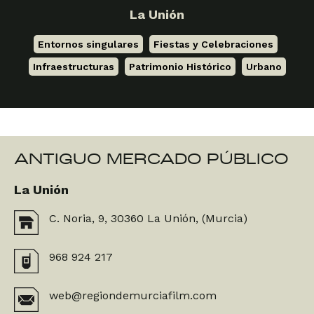
La Unión
Entornos singulares
,
Fiestas y Celebraciones
,
Infraestructuras
,
Patrimonio Histórico
,
Urbano
ANTIGUO MERCADO PÚBLICO
La Unión
C. Noria, 9, 30360 La Unión, (Murcia)
968 924 217
web@regiondemurciafilm.com