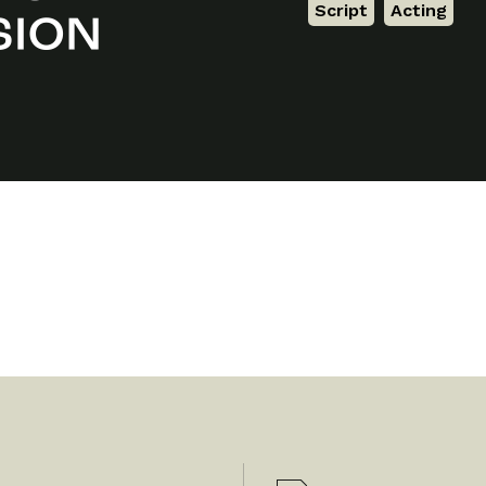
Script
,
Acting