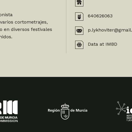
onista
640626063
varios cortometrajes,
 en diversos festivales
p.lykhoviter@gmai
nidos.
Data at IMBD