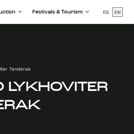
ES
EN
uction
Festivals & Tourism
iter Tanderak
 LYKHOVITER
ERAK