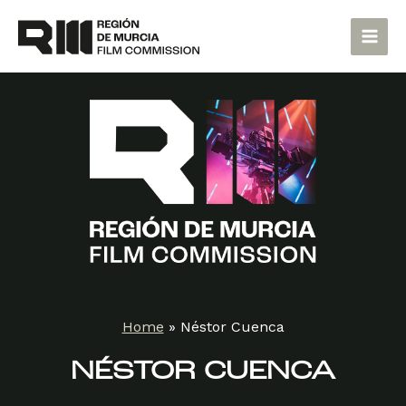
Skip
Main
to
Men
content
Home
»
Néstor Cuenca
NÉSTOR CUENCA