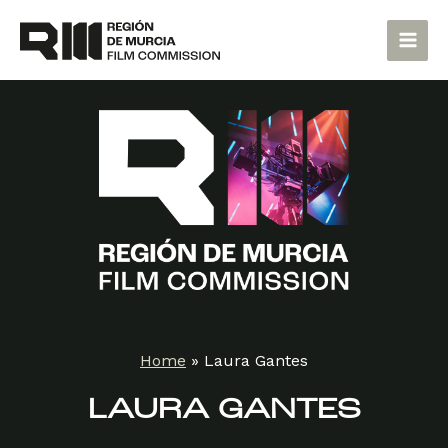
Skip
Main
to
Men
content
Home
»
Laura Gantes
LAURA GANTES