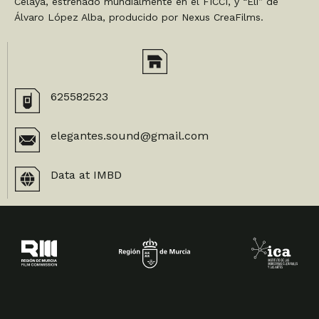
Celaya, estrenado mundialmente en el FICCI, y “Eli” de
Álvaro López Alba, producido por Nexus CreaFilms.
625582523
elegantes.sound@gmail.com
Data at IMBD