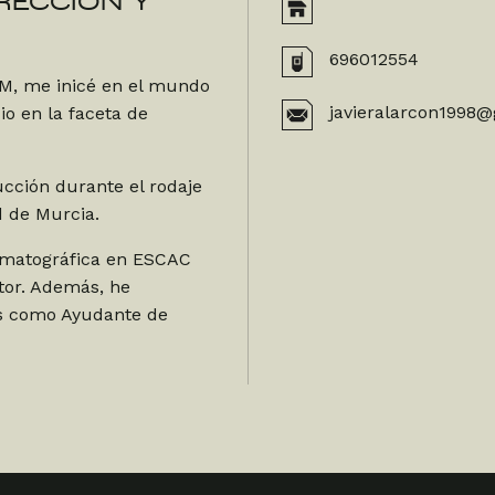
IRECCIÓN Y
696012554
AM, me inicé en el mundo
javieralarcon1998
o en la faceta de
ucción durante el rodaje
d de Murcia.
nematográfica en ESCAC
tor. Además, he
os como Ayudante de