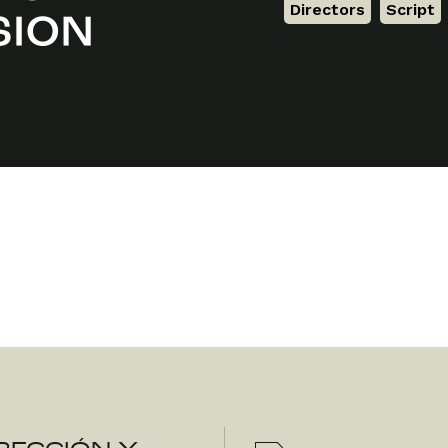
Directors
,
Script