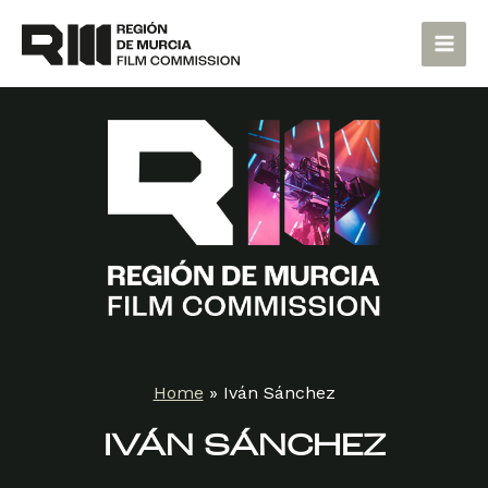
Skip
Main
to
Men
content
Home
»
Iván Sánchez
IVÁN SÁNCHEZ