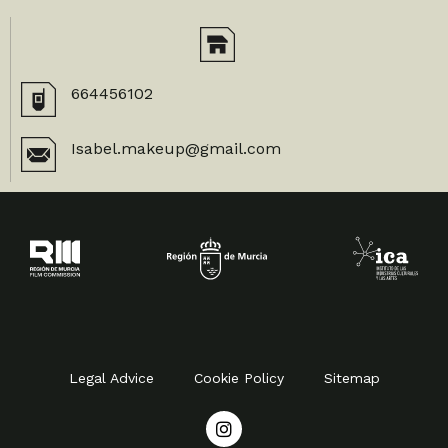
664456102
Isabel.makeup@gmail.com
Legal Advice
Cookie Policy
Sitemap
I
n