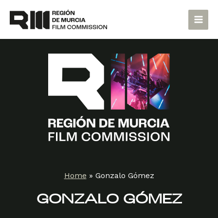
Skip
Main
to
Men
content
Home
»
Gonzalo Gómez
GONZALO GÓMEZ