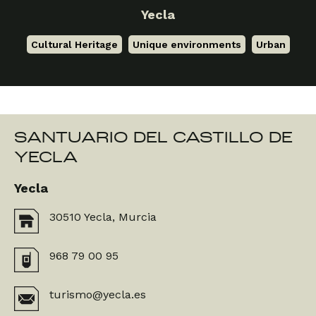
Yecla
Cultural Heritage
,
Unique environments
,
Urban
SANTUARIO DEL CASTILLO DE
YECLA
Yecla
30510 Yecla, Murcia
968 79 00 95
turismo@yecla.es