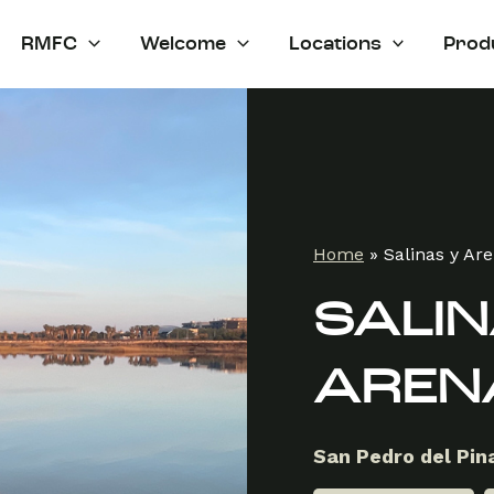
RMFC
Welcome
Locations
Prod
Home
»
Salinas y Ar
SALIN
AREN
San Pedro del Pin