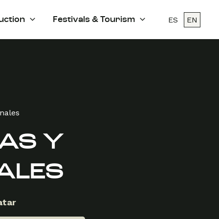
ES
EN
uction
Festivals & Tourism
enales
AS Y
ALES
atar