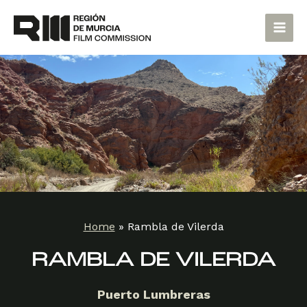
Skip
Main
to
Men
content
Home
»
Rambla de Vilerda
RAMBLA DE VILERDA
Puerto Lumbreras