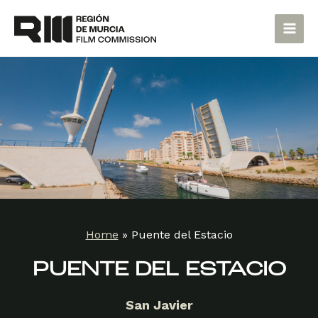
Skip
Main
to
Men
content
Home
»
Puente del Estacio
PUENTE DEL ESTACIO
San Javier