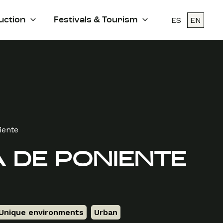
ES
EN
uction
Festivals & Tourism
iente
 DE PONIENTE
Unique environments
,
Urban