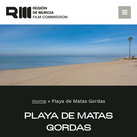
Skip
Main
to
Men
content
Home
»
Playa de Matas Gordas
PLAYA DE MATAS
GORDAS