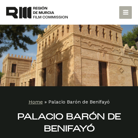
Skip
Main
to
Men
content
Home
»
Palacio Barón de Benifayó
PALACIO BARÓN DE
BENIFAYÓ