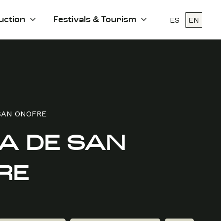
ES
EN
uction
Festivals & Tourism
 SAN ONOFRE
IA DE SAN
RE