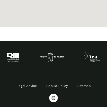
Legal Advice
Cookie Policy
Sitemap
I
n
s