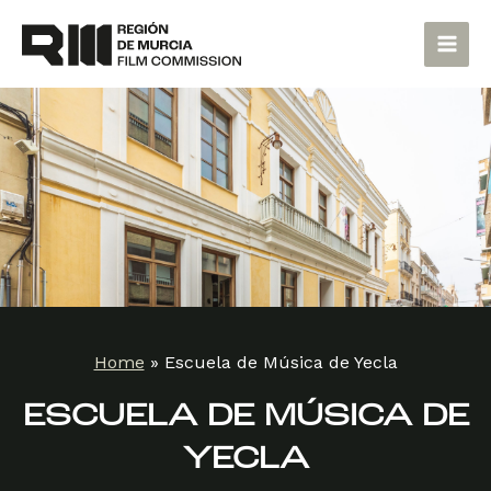
Skip
Main
to
Men
content
Home
»
Escuela de Música de Yecla
ESCUELA DE MÚSICA DE
YECLA