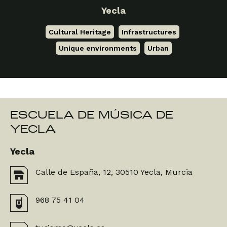
Yecla
Cultural Heritage
,
Infrastructures
,
Unique environments
,
Urban
ESCUELA DE MÚSICA DE
YECLA
Yecla
Calle de España, 12, 30510 Yecla, Murcia
968 75 41 04