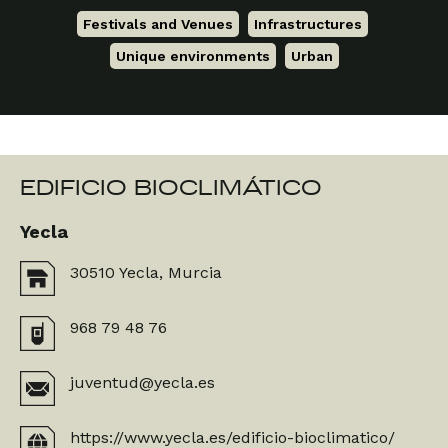
Festivals and Venues
,
Infrastructures
,
Unique environments
,
Urban
EDIFICIO BIOCLIMÁTICO
Yecla
30510 Yecla, Murcia
968 79 48 76
juventud@yecla.es
https://www.yecla.es/edificio-bioclimatico/