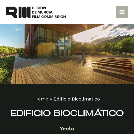
Skip
Main
to
Men
content
Home
»
Edificio Bioclimático
EDIFICIO BIOCLIMÁTICO
Yecla