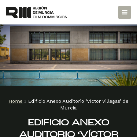
Skip
Main
to
Men
content
Home
»
Edificio Anexo Auditorio ‘Víctor Villegas’ de
Murcia
EDIFICIO ANEXO
AUDITORIO ‘VÍCTOR