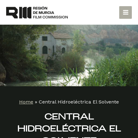
Skip
Main
to
Men
content
Home
»
Central Hidroeléctrica El Solvente
CENTRAL
HIDROELÉCTRICA EL