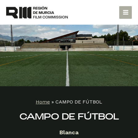
Skip
Main
to
Men
content
Home
»
CAMPO DE FÚTBOL
CAMPO DE FÚTBOL
Blanca