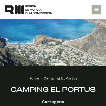
Skip
Main
to
Men
content
Home
»
Camping El Portus
CAMPING EL PORTUS
Cartagena