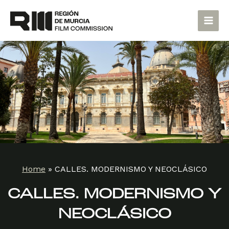
Skip
Main
to
Men
content
Home
»
CALLES. MODERNISMO Y NEOCLÁSICO
CALLES. MODERNISMO Y
NEOCLÁSICO