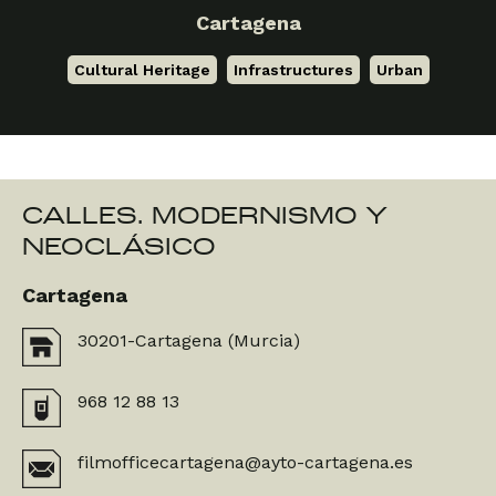
Cartagena
Cultural Heritage
,
Infrastructures
,
Urban
CALLES. MODERNISMO Y
NEOCLÁSICO
Cartagena
30201-Cartagena (Murcia)
968 12 88 13
filmofficecartagena@ayto-cartagena.es