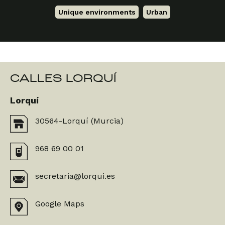
Unique environments
,
Urban
CALLES LORQUÍ
Lorquí
30564-Lorquí (Murcia)
968 69 00 01
secretaria@lorqui.es
Google Maps