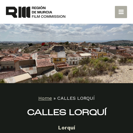
Skip
Main
to
Men
content
Home
»
CALLES LORQUÍ
CALLES LORQUÍ
Lorquí