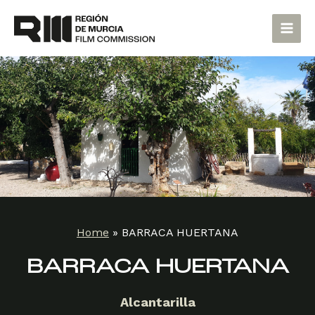
Skip
Main
to
Men
content
Home
»
BARRACA HUERTANA
BARRACA HUERTANA
Alcantarilla