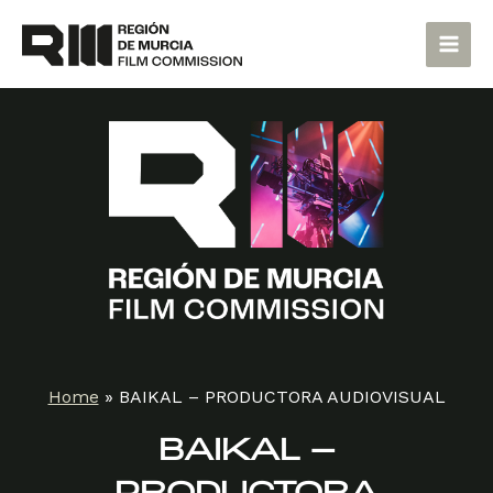
Skip
Main
to
Men
content
Home
»
BAIKAL – PRODUCTORA AUDIOVISUAL
BAIKAL –