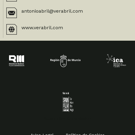
antonioabril@verabril.com
www.verabril.com
Spain Film Commission