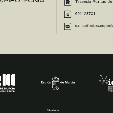
S/PIROTECNIA
Travesia Puntas de
691428701
s.e.c.efectos.espe