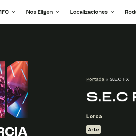
MFC
Nos Eligen
Localizaciones
Rod
Portada
»
S.E.C FX
S.E.C
Lorca
Arte